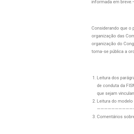
informada em brev
Considerando que o pr
organização das Comp
organização do Cong
torna-se pública a or
Leitura dos parág
de conduta da FIS
que sejam vincula
Leitura do modelo
——————————
Comentários sobr