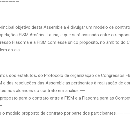
e.——————
incipal objetivo desta Assembleia é divulgar um modelo de contrato 
etições FISM América Latina, e que será assinado entre o respons
resso Flasoma e a FISM com esse único propósito, no âmbito do 
dem do dia:
rafos dos estatutos, do Protocolo de organização de Congressos 
M e das resoluções das Assembleias pertinentes à realização de c
ntes aos alcances do contrato em análise.—–
 proposto para o contrato entre a FISM e a Flasoma para as Comp
—
e o modelo proposto de contrato por parte dos participantes.—