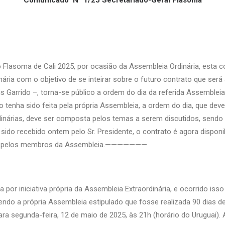
Comunicado N° 1/25 Secretariado-Geral Flasoma
 Flasoma de Cali 2025, por ocasião da Assembleia Ordinária, esta
ária com o objetivo de se inteirar sobre o futuro contrato que será
s Garrido –, torna-se público a ordem do dia da referida Assembleia 
tenha sido feita pela própria Assembleia, a ordem do dia, que dev
inárias, deve ser composta pelos temas a serem discutidos, sendo 
 sido recebido ontem pelo Sr. Presidente, o contrato é agora disponi
do pelos membros da Assembleia.———————
por iniciativa própria da Assembleia Extraordinária, e ocorrido isso
tendo a própria Assembleia estipulado que fosse realizada 90 dias de
ra segunda-feira, 12 de maio de 2025, às 21h (horário do Uruguai).