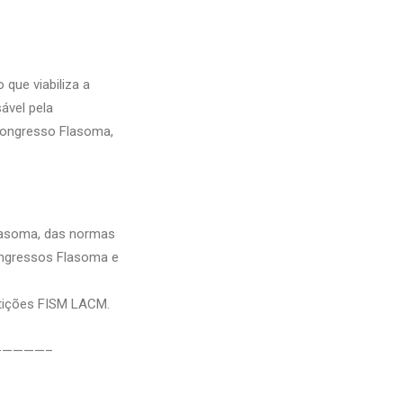
que viabiliza a
ável pela
Congresso Flasoma,
Flasoma, das normas
ongressos Flasoma e
etições FISM LACM.
———————–