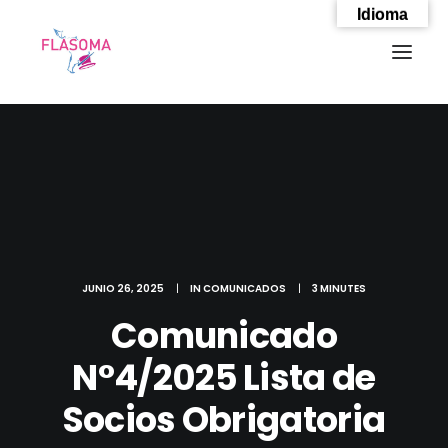
Idioma
JUNIO 26, 2025
|
IN
COMUNICADOS
|
3 MINUTES
Comunicado
N°4/2025 Lista de
SEARCH
Socios Obrigatoria