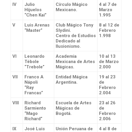
IV
Julio
Círculo Mágico
4 al 7 de
Hijuelos
Mexicano.
Marzo
“Chen Kai”
1.995
V
Luis Arenas
Club Mágico Tony
8 al 12 de
“Master”
Slydini.
Febrero
Centro de Estudios
1.998
Dedicado al
Ilusionismo.
VI
Leonardo
Academia
10 al 13
Tébole
Mexicana de Artes
de Marzo
“Trebole”
Mágicas.
2.000
VII
Franco A
Entidad Mágica
19 al 23
Nápoli
Argentina.
de
“Ray
Febrero
Francas”
2.004
VIII
Richard
Escuela de Artes
23 al 26
Sarmiento
Mágicas de
de
“Mago
Bogotá.
Febrero
Richard”
2.006
IX
José Luis
Unión Peruana de
4 al 8 de