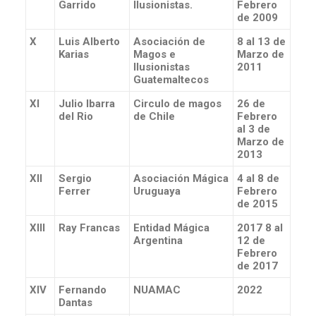
Garrido
Ilusionistas.
Febrero
de 2009
X
Luis Alberto
Asociación de
8 al 13 de
Karias
Magos e
Marzo de
Ilusionistas
2011
Guatemaltecos
XI
Julio Ibarra
Circulo de magos
26 de
del Rio
de Chile
Febrero
al 3 de
Marzo de
2013
XII
Sergio
Asociación Mágica
4 al 8 de
Ferrer
Uruguaya
Febrero
de 2015
XIII
Ray Francas
Entidad Mágica
2017 8 al
Argentina
12 de
Febrero
de 2017
XIV
Fernando
NUAMAC
2022
Dantas