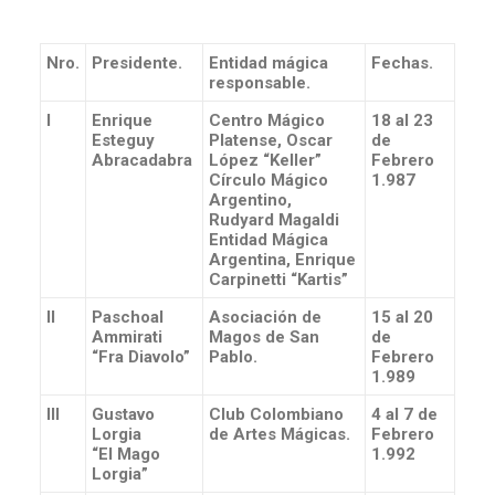
Nro.
Presidente.
Entidad mágica
Fechas.
responsable.
I
Enrique
Centro Mágico
18 al 23
Esteguy
Platense, Oscar
de
Abracadabra
López “Keller”
Febrero
Círculo Mágico
1.987
Argentino,
Rudyard Magaldi
Entidad Mágica
Argentina, Enrique
Carpinetti “Kartis”
II
Paschoal
Asociación de
15 al 20
Ammirati
Magos de San
de
“Fra Diavolo”
Pablo.
Febrero
1.989
III
Gustavo
Club Colombiano
4 al 7 de
Lorgia
de Artes Mágicas.
Febrero
“El Mago
1.992
Lorgia”