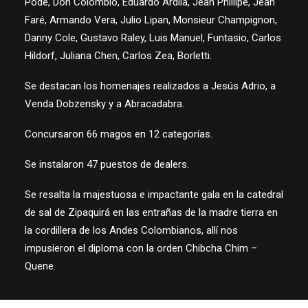
Pode, Don Colombio, Eduardo Ardila, Jean Phillipe, Jean
Faré, Armando Vera, Julio Lipan, Monsieur Champignon,
Danny Cole, Gustavo Raley, Luis Manuel, Funtasio, Carlos
Hildorf, Juliana Chen, Carlos Zea, Borletti.
Se destacan los homenajes realizados a Jesús Adrio, a
Venda Dobzensky y a Abracadabra.
Concursaron 66 magos en 12 categorías.
Se instalaron 47 puestos de dealers.
Se resalta la majestuosa e impactante gala en la catedral
de sal de Zipaquirá en las entrañas de la madre tierra en
la cordillera de los Andes Colombianos, allí nos
impusieron el diploma con la orden Chibcha Chim –
Quene.