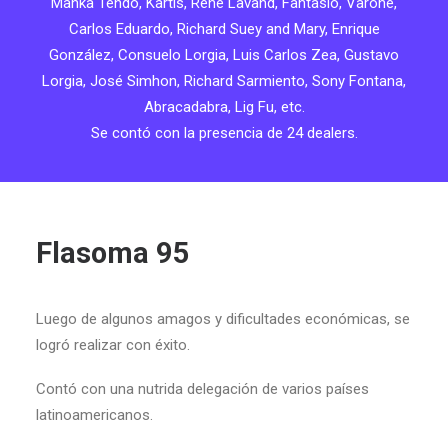
Mahka Tendo, Kartis, René Lavand, Fantasio, Varone,
Carlos Eduardo, Richard Suey and Mary, Enrique
González, Consuelo Lorgia, Luis Carlos Zea, Gustavo
Lorgia, José Simhon, Richard Sarmiento, Sony Fontana,
Abracadabra, Lig Fu, etc.
Se contó con la presencia de 24 dealers.
Flasoma 95
Luego de algunos amagos y dificultades económicas, se
logró realizar con éxito.
Contó con una nutrida delegación de varios países
latinoamericanos.