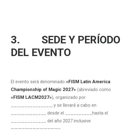
3. SEDE Y PERÍODO
DEL EVENTO
El evento será denominado
«FISM Latin America
Championship of Magic 2027»
(abreviado como
«FISM LACM2027»
), organizado por
_______________, y se llevará a cabo en
_____________ desde el __________hasta el
_____________ del año 2027 inclusive.
—————————————–