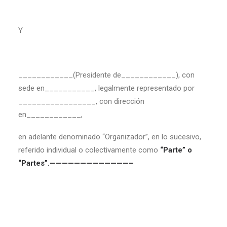
Y
____________(Presidente de____________), con
sede en___________, legalmente representado por
_________________, con dirección
en____________,
en adelante denominado “Organizador”, en lo sucesivo,
referido individual o colectivamente como
“Parte” o
“Partes”.—————————————–