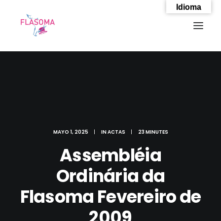
Idioma
MAYO 1, 2025
|
IN
ACTAS
|
23 MINUTES
Assembléia
Ordinária da
Flasoma Fevereiro de
SEARCH
2009