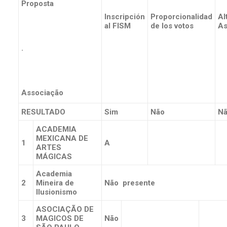
Proposta
Inscripción
Proporcionalidad
Al
al FISM
de los votos
As
.
Associação
RESULTADO
Sim
Não
N
ACADEMIA
MEXICANA DE
1
A
ARTES
MÁGICAS
Academia
2
Mineira de
Não presente
Ilusionismo
ASOCIAÇÃO DE
3
MAGICOS DE
Não