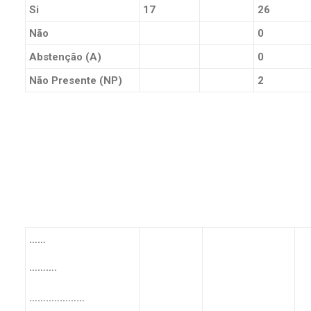
Si
17
26
Não
0
Abstenção (A)
0
Não Presente (NP)
2
……
……….
……..…………