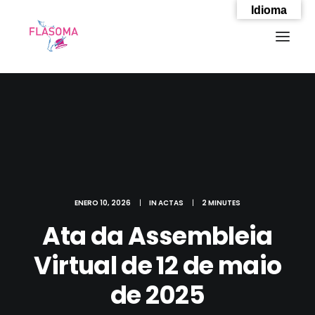
Idioma
ENERO 10, 2026
|
IN
ACTAS
|
2 MINUTES
Ata da Assembleia
Virtual de 12 de maio
SEARCH
de 2025