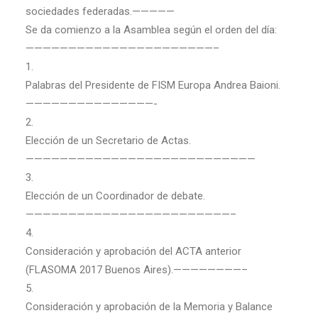
sociedades federadas.—————
Se da comienzo a la Asamblea según el orden del día:
——————————————————————–
1.
Palabras del Presidente de FISM Europa Andrea Baioni.
———————————————-
2.
Elección de un Secretario de Actas.
———————————————————————————
3.
Elección de un Coordinador de debate.
————————————————————————–
4.
Consideración y aprobación del ACTA anterior
(FLASOMA 2017 Buenos Aires).————————–
5.
Consideración y aprobación de la Memoria y Balance