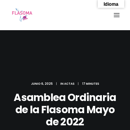
Idioma
JUNIO 6, 2025
|
IN
ACTAS
|
17 MINUTES
Asamblea Ordinaria
de la Flasoma Mayo
SEARCH
de 2022