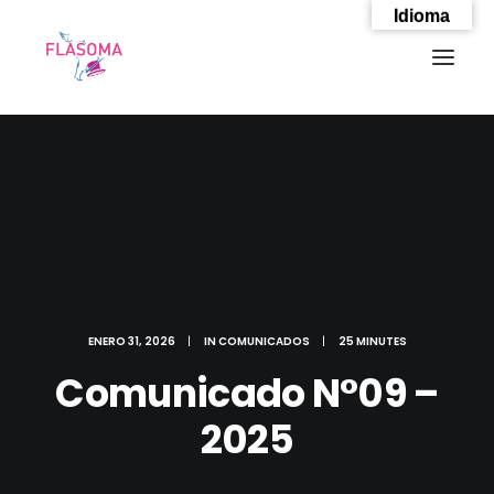
Idioma
ENERO 31, 2026
|
IN
COMUNICADOS
|
25 MINUTES
Comunicado N°09 –
2025
SEARCH