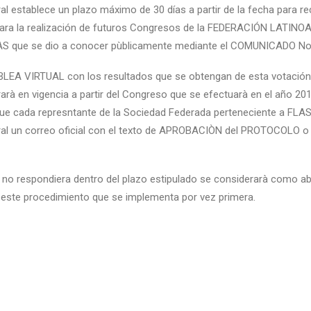
al establece un plazo máximo de 30 días a partir de la fecha para rec
ra la realización de futuros Congresos de la FEDERACIÓN LATIN
que se dio a conocer pùblicamente mediante el COMUNICADO No
EA VIRTUAL con los resultados que se obtengan de esta votación 
à en vigencia a partir del Congreso que se efectuarà en el año 201
 que cada represntante de la Sociedad Federada perteneciente a FLA
eral un correo oficial con el texto de APROBACIÒN del PROTOCOLO
 no respondiera dentro del plazo estipulado se considerarà como ab
este procedimiento que se implementa por vez primera.