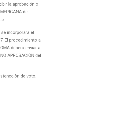
ibir la aprobación o
OAMERICANA de
.5.
se incorporarà el
7. El procedimiento a
SOMA deberá enviar a
 o NO APROBACIÒN del
stencciòn de voto.