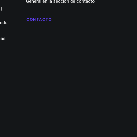
General en la sección de contacto
!
CONTACTO
ando
cas.