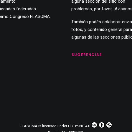
lamento
alguna sección del sitio con
iedades federadas
problemas, por favor,
¡Avisanos
ximo Congreso FLASOMA
También podés colaborar envi
fotos, y contenido general para
algunas de las secciones públi
SUGERENCIAS
FLASOMA
is licensed under
CC BY-NC 4.0