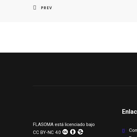
PREV
Enlac
FLASOMA
está licenciado bajo
Com
CC BY-NC 4.0