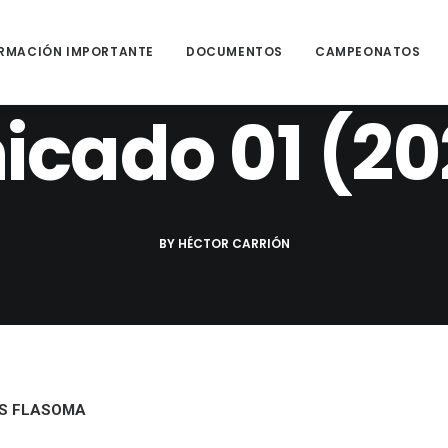
RMACIÓN IMPORTANTE
DOCUMENTOS
CAMPEONATOS
NOVIEMBRE 8, 2022
|
IN
COMUNICADOS
|
1 MINUTES
cado 01 (2
BY
HÉCTOR CARRIÓN
OS FLASOMA