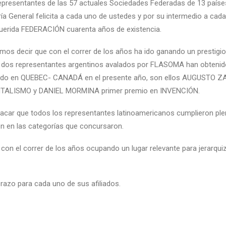
presentantes de las 57 actuales Sociedades Federadas de 13 paíse
ía General felicita a cada uno de ustedes y por su intermedio a cad
querida FEDERACIÓN cuarenta años de existencia.
s decir que con el correr de los años ha ido ganando un prestigio 
e dos representantes argentinos avalados por FLASOMA han obtenid
zado en QUEBEC- CANADÁ en el presente año, son ellos AUGUSTO 
NTALISMO y DANIEL MORMINA primer premio en INVENCIÓN.
acar que todos los representantes latinoamericanos cumplieron p
ón en las categorías que concursaron.
 con el correr de los años ocupando un lugar relevante para jerarq
razo para cada uno de sus afiliados.