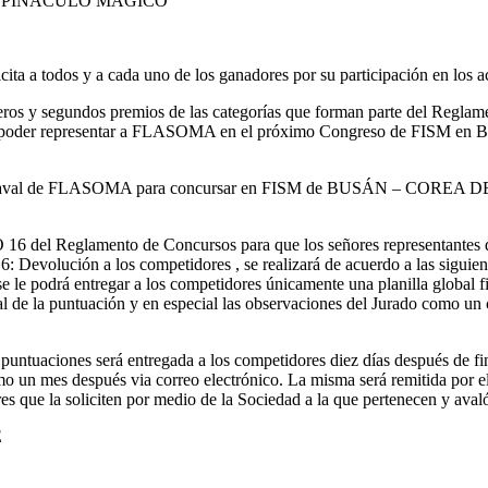
or PINÁCULO MÁGICO
icita a todos y a cada uno de los ganadores por su participación en los 
eros y segundos premios de las categorías que forman parte del Regla
de poder representar a FLASOMA en el próximo Congreso de FIS
itar aval de FLASOMA para concursar en FISM de BUSÁN – COREA D
6 del Reglamento de Concursos para que los señores representantes 
16: Devolución a los competidores , se realizará de acuerdo a las sigui
e le podrá entregar a los competidores únicamente una planilla global f
nal de la puntuación y en especial las observaciones del Jurado como un
s puntuaciones será entregada a los competidores diez días después de f
mes después via correo electrónico. La misma será remitida por el
es que la soliciten por medio de la Sociedad a la que pertenecen y aval
E