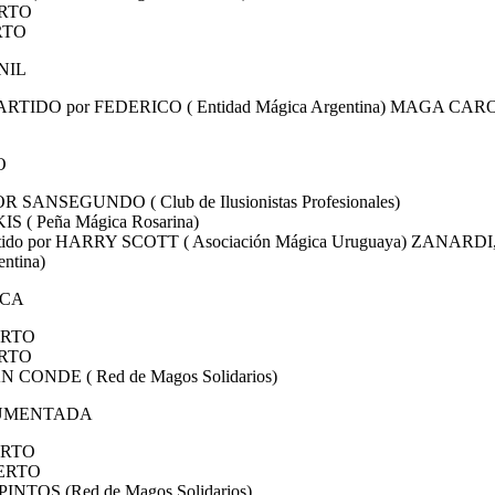
ERTO
ERTO
NIL
ARTIDO por FEDERICO ( Entidad Mágica Argentina) MAGA CARO 
O
OR SANSEGUNDO ( Club de Ilusionistas Profesionales)
IS ( Peña Mágica Rosarina)
rtido por HARRY SCOTT ( Asociación Mágica Uruguaya) ZANARDI
ntina)
ICA
IERTO
ERTO
ÁN CONDE ( Red de Magos Solidarios)
RGUMENTADA
IERTO
IERTO
PINTOS (Red de Magos Solidarios)