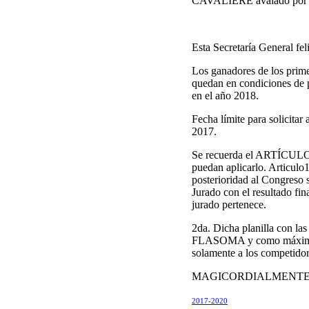
CAVALIERE avalado p
Esta Secretaría General fel
Los ganadores de los prim
quedan en condiciones 
en el año 2018.
Fecha límite para solic
2017.
Se recuerda el ARTÍCULO 1
puedan aplicarlo. Articulo
posterioridad al Congreso s
Jurado con el resultado fi
jurado pertenece.
2da. Dicha planilla con la
FLASOMA y como máximo un 
solamente a los competidor
MAGICORDIALMENT
2017-2020