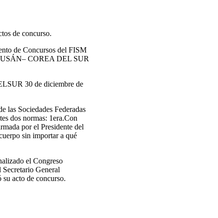
actos de concurso.
mento de Concursos del FISM
M en BUSÁN– COREA DEL SUR
ELSUR 30 de diciembre de
de las Sociedades Federadas
entes dos normas: 1era.Con
irmada por el Presidente del
 cuerpo sin importar a qué
inalizado el Congreso
 Secretario General
ó su acto de concurso.